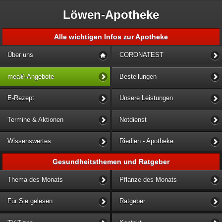
Löwen-Apotheke
Alle wichtigen Infos zur Apotheke
Über uns
CORONATEST
mea®-Angebote
Bestellungen
E-Rezept
Unsere Leistungen
Termine & Aktionen
Notdienst
Wissenswertes
Riedlen - Apotheke
Gesundheitsthemen und Ratgeber
Thema des Monats
Pflanze des Monats
Für Sie gelesen
Ratgeber