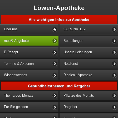
Löwen-Apotheke
Alle wichtigen Infos zur Apotheke
Über uns
CORONATEST
mea®-Angebote
Bestellungen
E-Rezept
Unsere Leistungen
Termine & Aktionen
Notdienst
Wissenswertes
Riedlen - Apotheke
Gesundheitsthemen und Ratgeber
Thema des Monats
Pflanze des Monats
Für Sie gelesen
Ratgeber