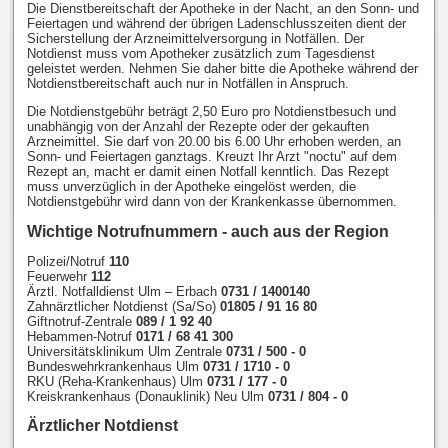
Die Dienstbereitschaft der Apotheke in der Nacht, an den Sonn- und
Feiertagen und während der übrigen Ladenschlusszeiten dient der
Sicherstellung der Arzneimittelversorgung in Notfällen. Der
Notdienst muss vom Apotheker zusätzlich zum Tagesdienst
geleistet werden. Nehmen Sie daher bitte die Apotheke während der
Notdienstbereitschaft auch nur in Notfällen in Anspruch.
Die Notdienstgebühr beträgt 2,50 Euro pro Notdienstbesuch und
unabhängig von der Anzahl der Rezepte oder der gekauften
Arzneimittel. Sie darf von 20.00 bis 6.00 Uhr erhoben werden, an
Sonn- und Feiertagen ganztags. Kreuzt Ihr Arzt "noctu" auf dem
Rezept an, macht er damit einen Notfall kenntlich. Das Rezept
muss unverzüglich in der Apotheke eingelöst werden, die
Notdienstgebühr wird dann von der Krankenkasse übernommen.
Wichtige Notrufnummern - auch aus der Region
Polizei/Notruf
110
Feuerwehr
112
Ärztl. Notfalldienst Ulm – Erbach
0731 / 1400140
Zahnärztlicher Notdienst (Sa/So)
01805 / 91 16 80
Giftnotruf-Zentrale
089 / 1 92 40
Hebammen-Notruf
0171 / 68 41 300
Universitätsklinikum Ulm Zentrale
0731 / 500 - 0
Bundeswehrkrankenhaus Ulm
0731 / 1710 - 0
RKU (Reha-Krankenhaus) Ulm
0731 / 177 - 0
Kreiskrankenhaus (Donauklinik) Neu Ulm
0731 / 804 - 0
Ärztlicher Notdienst