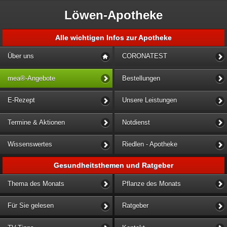
Löwen-Apotheke
Alle wichtigen Infos zur Apotheke
Über uns
CORONATEST
mea®-Angebote
Bestellungen
E-Rezept
Unsere Leistungen
Termine & Aktionen
Notdienst
Wissenswertes
Riedlen - Apotheke
Gesundheitsthemen und Ratgeber
Thema des Monats
Pflanze des Monats
Für Sie gelesen
Ratgeber