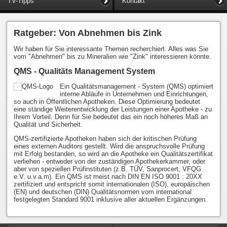
TV-Tipps
Kontakt
Ratgeber: Von Abnehmen bis Zink
Wir haben für Sie interessante Themen recherchiert. Alles was Sie
vom "Abnehmen" bis zu Mineralien wie "Zink" interessieren könnte.
QMS - Qualitäts Management System
Ein Qualitätsmanagement - System (QMS) optimiert
interne Abläufe in Unternehmen und Einrichtungen,
so auch in Öffentlichen Apotheken. Diese Optimierung bedeutet
eine ständige Weiterentwicklung der Leistungen einer Apotheke - zu
Ihrem Vorteil. Denn für Sie bedeutet das ein noch höheres Maß an
Qualität und Sicherheit.
QMS-zertifizierte Apotheken haben sich der kritischen Prüfung
eines externen Auditors gestellt. Wird die anspruchsvolle Prüfung
mit Erfolg bestanden, so wird an die Apotheke ein Qualitätszertifikat
verliehen - entweder von der zuständigen Apothekerkammer, oder
aber von speziellen Prüfinstituten (z.B. TÜV, Sanprocert, VFQG
e.V. u.v.a.m). Ein QMS ist meist nach DIN EN ISO 9001 : 20XX
zertifiziert und entspricht somit internationalen (ISO), europäischen
(EN) und deutschen (DIN) Qualitätsnormen vom international
festgelegten Standard 9001 inklusive aller aktuellen Ergänzungen.